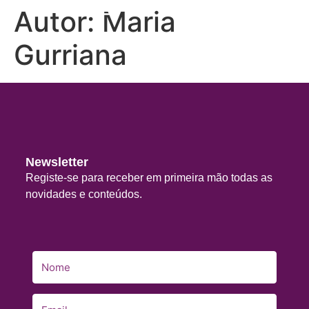
Autor:
Maria
1 Shot De Pedagogia
1 PETAByte De Pedagogia
Academia De Pedagogia
Sobre Mim
Gurriana
Newsletter
Registe-se para receber em primeira mão todas as
novidades e conteúdos.